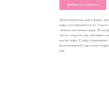
Добавить в корзину
Фольгированный шар в форме зве
шары изготавливаются из тонкой 
течение нескольких дней. Фольги
плотно надутый шар завязывать н
внутри шара. К шару привязывают 
фольгированный шар можно поддут
вид.