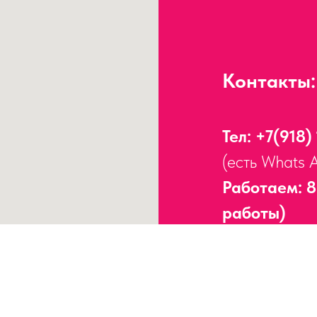
Контакты:
Тел:
+7(918)
(есть Whats 
Работаем: 8
работы)
Адрес:
г. Сочи, 
Работаем без пер
ИНН
23170938755