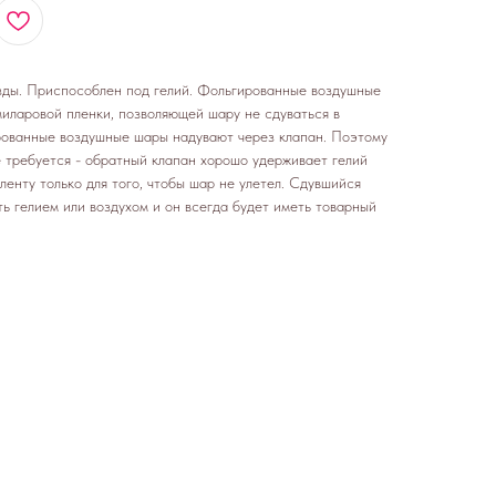
зды. Приспособлен под гелий. Фольгированные воздушные
миларовой пленки, позволяющей шару не сдуваться в
рованные воздушные шары надувают через клапан. Поэтому
е требуется - обратный клапан хорошо удерживает гелий
ленту только для того, чтобы шар не улетел. Сдувшийся
ь гелием или воздухом и он всегда будет иметь товарный