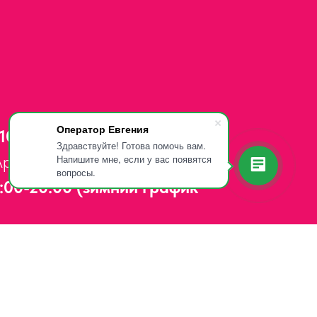
Оператор Евгения
 107-81-34
Здравствуйте! Готова помочь вам.
App и Telegram)
Напишите мне, если у вас появятся
вопросы.
:00-20:00 (зимний график
Адлерский район,
ул. Мира, д. 14
ерывов и выходных.
5