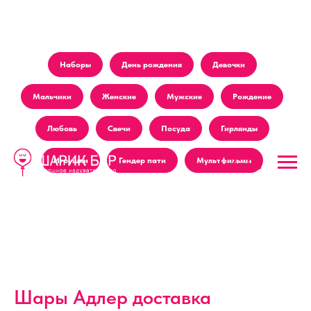
Наборы
День рождения
Девочки
Мальчики
Женские
Мужские
Рождение
Любовь
Свечи
Посуда
Гирлянды
Игрушки
Гендер пати
Мультфильмы
Шары Адлер доставка