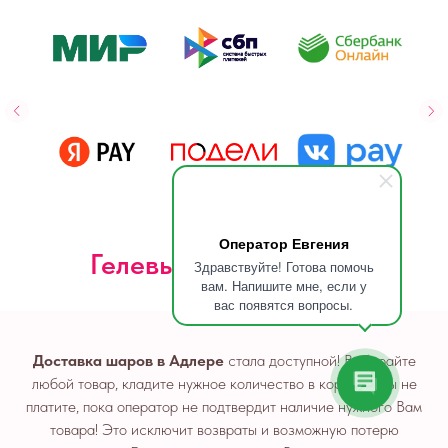
Оператор Евгения
Гелевые шары Адлер
Здравствуйте! Готова помочь
вам. Напишите мне, если у
вас появятся вопросы.
Доставка шаров в Адлере
стала доступной! Выбирайте
любой товар, кладите нужное количество в корзину! Вы не
платите, пока оператор не подтвердит наличие нужного Вам
товара! Это исключит возвраты и возможную потерю