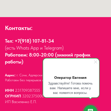
Контакты:
Тел:
+7(918) 107-81-34
(есть Whats App и Telegram)
Работаем: 8:00-20:00 (зимний график
работы)
Адрес:
г. Сочи, Адлерский район,
ул. Мира, д. 14
Оператор Евгения
Работаем без перерывов и выходных.
Здравствуйте! Готова помочь
вам. Напишите мне, если у
ИНН
231709387555
вас появятся вопросы.
ОГРНИП
320237500061539
ИП Василенко Е.П.