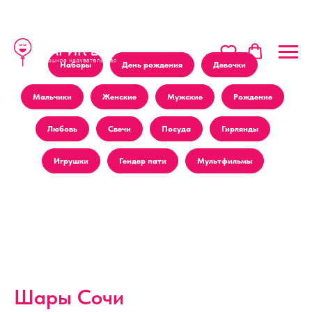
Наборы
День рождения
Девочки
Мальчики
Женские
Мужские
Рождение
Любовь
Свечи
Посуда
Гирлянды
Игрушки
Гендер пати
Мультфильмы
Шары Сочи