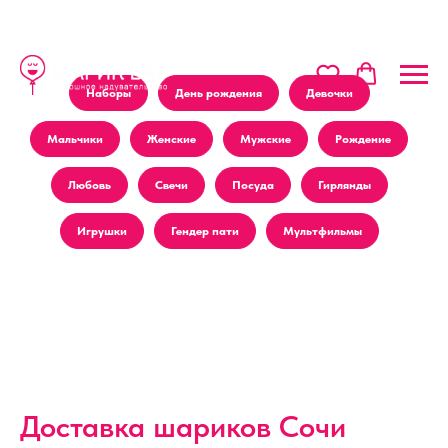
Наборы
День рождения
Девочки
Мальчики
Женские
Мужские
Рождение
Любовь
Свечи
Посуда
Гирлянды
Игрушки
Гендер пати
Мультфильмы
Доставка шариков Сочи