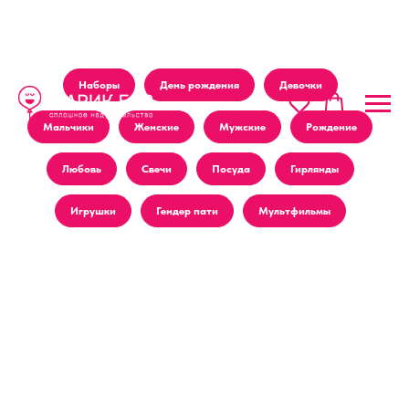
Наборы
День рождения
Девочки
Мальчики
Женские
Мужские
Рождение
Любовь
Свечи
Посуда
Гирлянды
Игрушки
Гендер пати
Мультфильмы