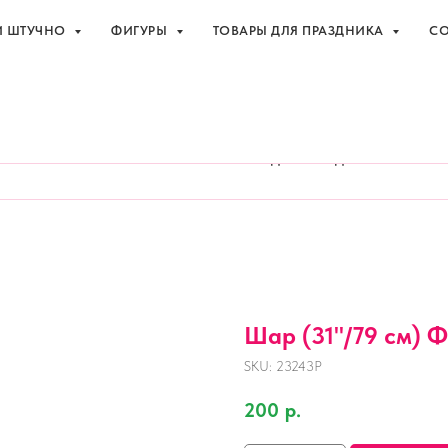
И ШТУЧНО
ФИГУРЫ
ТОВАРЫ ДЛЯ ПРАЗДНИКА
СО
праздника с доставкой в Адлере
+7 (918
И ШТУЧНО
ФИГУРЫ
ТОВАРЫ ДЛЯ ПРАЗДНИКА
СО
Шар (31''/79 см) Ф
SKU:
23243P
200
р.