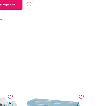
в корзину
нки.