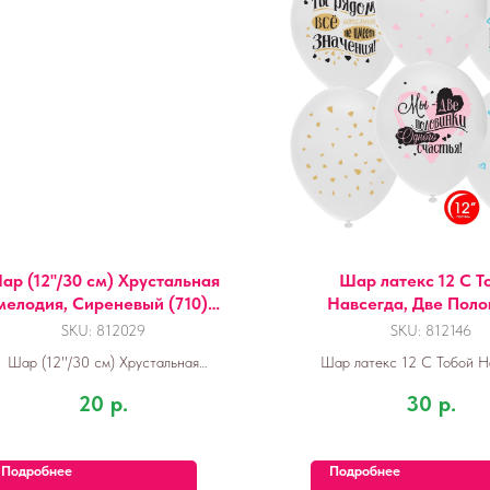
ар (12''/30 см) Хрустальная
Шар латекс 12 С Т
мелодия, Сиреневый (710),
Навсегда, Две Поло
кристалл,
Счастья, Белы
SKU:
812029
SKU:
812146
Шар (12''/30 см) Хрустальная
Шар латекс 12 С Тобой Н
лодия, Сиреневый (710), кристалл,
Две Половинки Счастья,
20
р.
30
р.
Подробнее
Подробнее