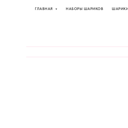
ГЛАВНАЯ
НАБОРЫ ШАРИКОВ
ШАРИК
Шарики и товары для 
ГЛАВНАЯ
НАБОРЫ ШАРИКОВ
ШАРИК