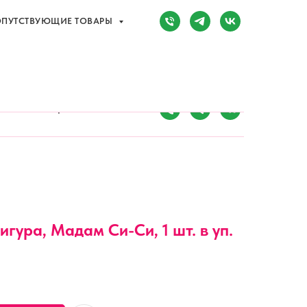
ПУТСТВУЮЩИЕ ТОВАРЫ
Сочи, Адлер,
ул. Мира, д. 14
) 107-81-34
Режим работы:
8:00-20:00
ПУТСТВУЮЩИЕ ТОВАРЫ
игура, Мадам Си-Си, 1 шт. в уп.