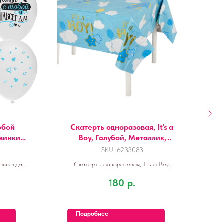
обой
Скатерть одноразовая, It's a
винки
Boy, Голубой, Металлик,
й
137*183 см, 1 шт.
SKU:
6233083
авсегда,
Скатерть одноразовая, It's a Boy,
 Белый
Голубой, Металлик, 137*183 см, 1 шт.
180
р.
Подробнее