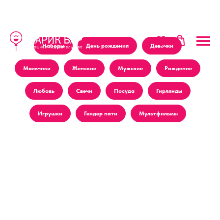
Наборы
День рождения
Девочки
Мальчики
Женские
Мужские
Рождение
Любовь
Свечи
Посуда
Гирлянды
Игрушки
Гендер пати
Мультфильмы