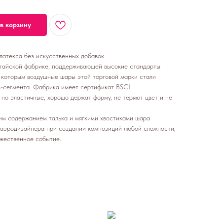
в корзину
латекса без искусственных добавок.
тайской фабрике, поддерживающей высокие стандарты
я которым воздушные шары этой торговой марки стали
-сегмента. Фабрика имеет сертификат BSCI.
но эластичные, хорошо держат форму, не теряют цвет и не
ким содержанием талька и мягкими хвостиками шара
 аэродизайнера при создании композиций любой сложности,
ржественное событие.