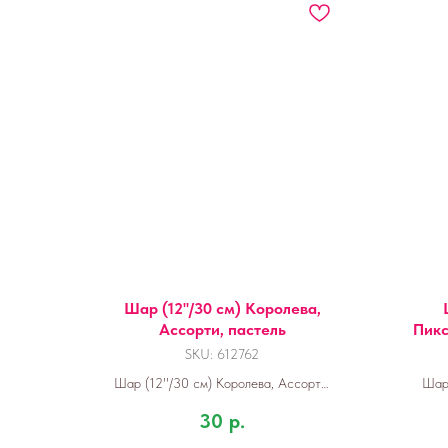
Шар (12''/30 см) Королева,
Ассорти, пастель
Пикс
SKU:
612762
Шар (12''/30 см) Королева, Ассорти,
Шар 
пастель
30
р.