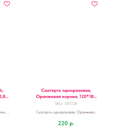
й,
Скатерть одноразовая,
0,8*8
Оранжевая корова, 120*180
см, 1 шт.
SKU:
501724
ик, с
Скатерть одноразовая, Оранжевая
.
корова, 120*180 см, 1 шт.
220
р.