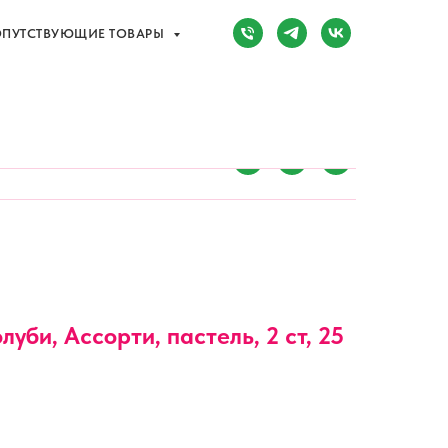
ПУТСТВУЮЩИЕ ТОВАРЫ
Сочи, Адлер,
ул. Мира, д. 14
) 107-81-34
Режим работы:
8:00-20:00
ПУТСТВУЮЩИЕ ТОВАРЫ
олуби, Ассорти, пастель, 2 ст, 25