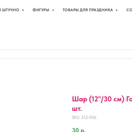
И ШТУЧНО
ФИГУРЫ
ТОВАРЫ ДЛЯ ПРАЗДНИКА
СО
праздника с доставкой в Адлере
+7 (918
И ШТУЧНО
ФИГУРЫ
ТОВАРЫ ДЛЯ ПРАЗДНИКА
СО
Шар (12''/30 см) Г
шт.
SKU:
512-056
30
р.