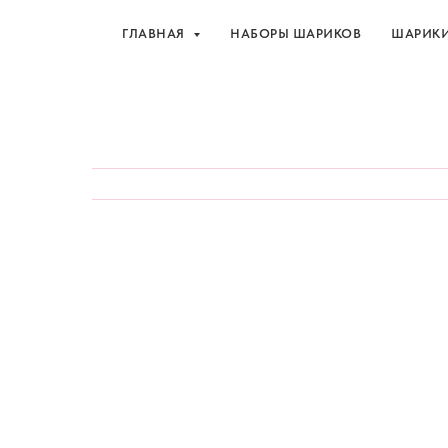
ГЛАВНАЯ
НАБОРЫ ШАРИКОВ
ШАРИК
Шарики и товары для 
ГЛАВНАЯ
НАБОРЫ ШАРИКОВ
ШАРИК