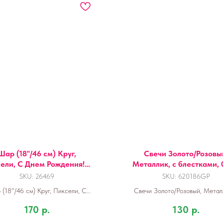
Шар (18''/46 см) Круг,
Свечи Золото/Розовы
ели, С Днем Рождения!, 1
Металлик, с блестками, 
шт. в уп.
см, 6 шт. с держат.
SKU:
26469
SKU:
620186GP
(18''/46 см) Круг, Пиксели, С
Свечи Золото/Розовый, Металл
Днем Рождения!, 1 шт. в уп.
блестками, 0,8*8 см, 6 шт
170
р.
130
р.