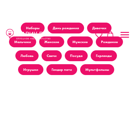
Наборы
День рождения
Девочки
Мальчики
Женские
Мужские
Рождение
Любовь
Свечи
Посуда
Гирлянды
Игрушки
Гендер пати
Мультфильмы