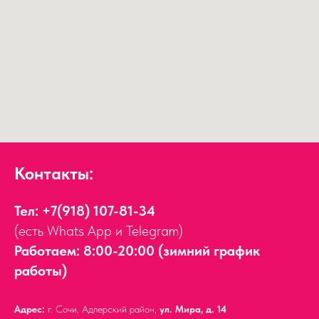
Контакты:
Тел:
+7(918) 107-81-34
(есть Whats App и Telegram)
Работаем: 8:00-20:00 (зимний график
работы)
Адрес:
г. Сочи, Адлерский район,
ул. Мира, д. 14