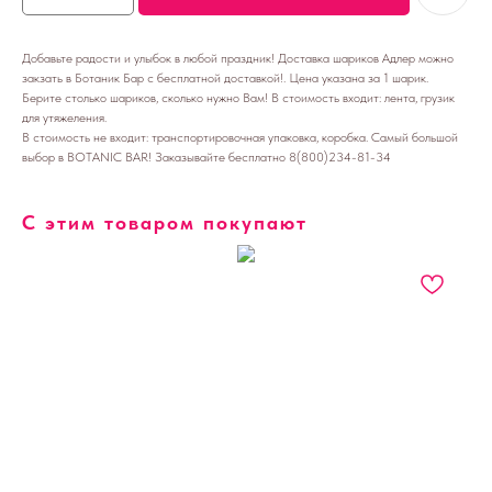
Добавьте радости и улыбок в любой праздник! Доставка шариков Адлер можно
закзать в Ботаник Бар с бесплатной доставкой!. Цена указана за 1 шарик.
Берите столько шариков, сколько нужно Вам! В стоимость входит: лента, грузик
для утяжеления.
В стоимость не входит: транспортировочная упаковка, коробка. Самый большой
выбор в BOTANIC BAR! Заказывайте бесплатно 8(800)234-81-34
С этим товаром покупают