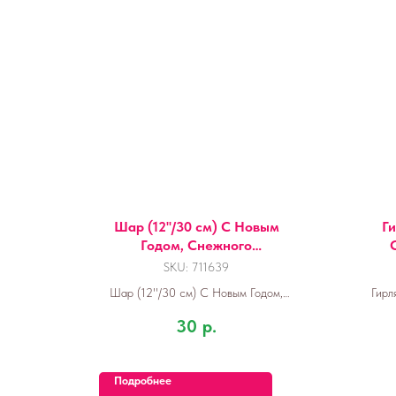
Шар (12''/30 см) С Новым
Г
Годом, Снежного
С
настроения!, Ассорти,
SKU:
711639
пастель, 1 ст, 25 шт.
Шар (12''/30 см) С Новым Годом,
Гирл
Снежного настроения!, Ассорти,
30
р.
пастель, 1 ст, 25 шт.
Подробнее