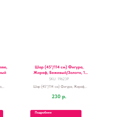
ляю,
Шар (45''/114 см) Фигура,
ный
Жираф, Бежевый/Золото, 1
шт. в уп.
SKU:
19623P
ю,
Шар (45''/114 см) Фигура, Жираф,
й
Бежевый/Золото, 1 шт. в уп.
230
р.
Подробнее