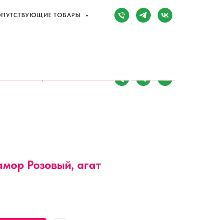
ПУТСТВУЮЩИЕ ТОВАРЫ
Сочи, Адлер,
ул. Мира, д. 14
) 107-81-34
Режим работы:
8:00-20:00
ПУТСТВУЮЩИЕ ТОВАРЫ
амор Розовый, агат