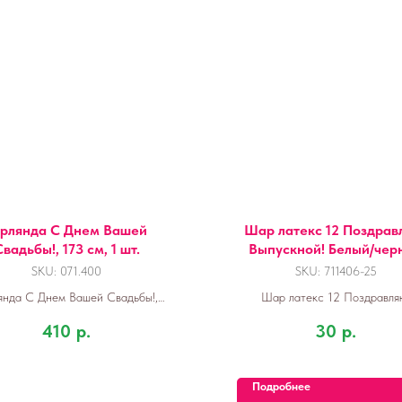
ирлянда С Днем Вашей
Шар латекс 12 Поздрав
вадьбы!, 173 см, 1 шт.
Выпускной! Белый/чер
SKU:
071.400
SKU:
711406-25
янда С Днем Вашей Свадьбы!,
Шар латекс 12 Поздравля
173 см, 1 шт.
Выпускной! Белый/черны
410
р.
30
р.
Подробнее