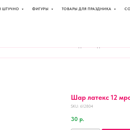
И ШТУЧНО
ФИГУРЫ
ТОВАРЫ ДЛЯ ПРАЗДНИКА
СО
праздника с доставкой в Адлере
+7 (918
И ШТУЧНО
ФИГУРЫ
ТОВАРЫ ДЛЯ ПРАЗДНИКА
СО
Шар латекс 12 мр
SKU:
612804
30
р.