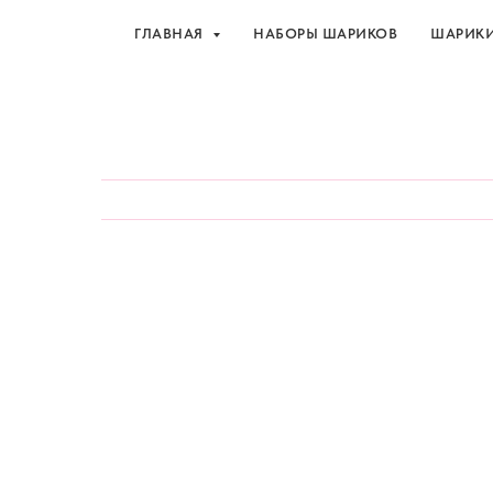
ГЛАВНАЯ
НАБОРЫ ШАРИКОВ
ШАРИК
Шарики и товары для 
ГЛАВНАЯ
НАБОРЫ ШАРИКОВ
ШАРИК