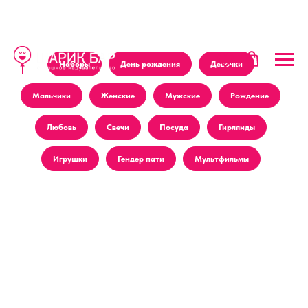
Наборы
День рождения
Девочки
Мальчики
Женские
Мужские
Рождение
Любовь
Свечи
Посуда
Гирлянды
Игрушки
Гендер пати
Мультфильмы