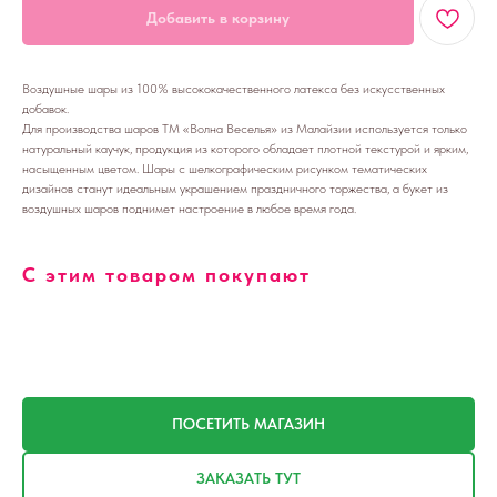
Добавить в корзину
Воздушные шары из 100% высококачественного латекса без искусственных
добавок.
Для производства шаров ТМ «Волна Веселья» из Малайзии используется только
натуральный каучук, продукция из которого обладает плотной текстурой и ярким,
насыщенным цветом. Шары с шелкографическим рисунком тематических
дизайнов станут идеальным украшением праздничного торжества, а букет из
воздушных шаров поднимет настроение в любое время года.
С этим товаром покупают
ПОСЕТИТЬ МАГАЗИН
ЗАКАЗАТЬ ТУТ