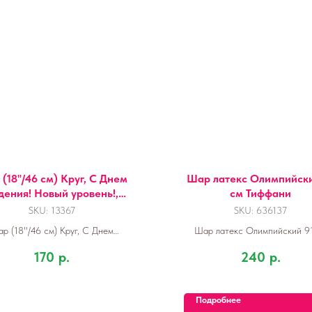
(18''/46 см) Круг, С Днем
Шар латекс Олимпийски
ения! Новый уровень!, 1
см Тиффани
шт. в уп.
SKU:
13367
SKU:
636137
р (18''/46 см) Круг, С Днем
Шар латекс Олимпийский 9
ения! Новый уровень!, 1 шт. в
Тиффани
170
р.
240
р.
упак.
Подробнее