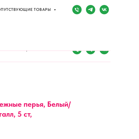
ПУТСТВУЮЩИЕ ТОВАРЫ
Сочи, Адлер,
ул. Мира, д. 14
) 107-81-34
Режим работы:
8:00-20:00
ПУТСТВУЮЩИЕ ТОВАРЫ
Нежные перья, Белый/
алл, 5 ст,