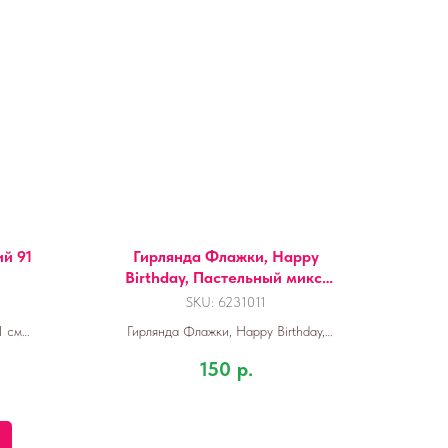
й 91
Гирлянда Флажки, Happy
Birthday, Пастельный микс/
Золото, Металлик, 500 см,
SKU:
6231011
16*12 см, 1 упак.
1 см
Гирлянда Флажки, Happy Birthday,
Пастельный микс/Золото, Металлик,
150
р.
500 см, 16*12 см, 1 упак.