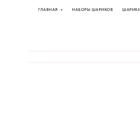
ГЛАВНАЯ
НАБОРЫ ШАРИКОВ
ШАРИК
Шарики и товары для 
ГЛАВНАЯ
НАБОРЫ ШАРИКОВ
ШАРИК