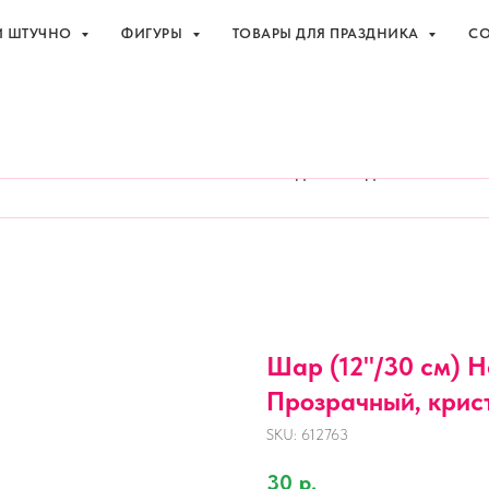
И ШТУЧНО
ФИГУРЫ
ТОВАРЫ ДЛЯ ПРАЗДНИКА
СО
праздника с доставкой в Адлере
+7 (918
И ШТУЧНО
ФИГУРЫ
ТОВАРЫ ДЛЯ ПРАЗДНИКА
СО
Шар (12''/30 см) 
Прозрачный, крист
SKU:
612763
30
р.