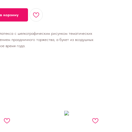
в корзину
латекса с шелкографическим рисунком тематических
ением праздничного торжества, а букет из воздушных
ое время года.