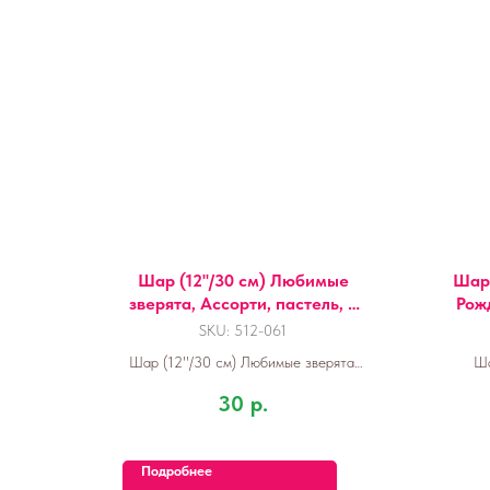
Шар (12''/30 см) Любимые
Шар 
зверята, Ассорти, пастель, 2
Рожд
ст, 1 шт.
SKU:
512-061
Шар (12''/30 см) Любимые зверята,
Ша
Ассорти, пастель, 2 ст, 1 шт.
Рожд
30
р.
Подробнее