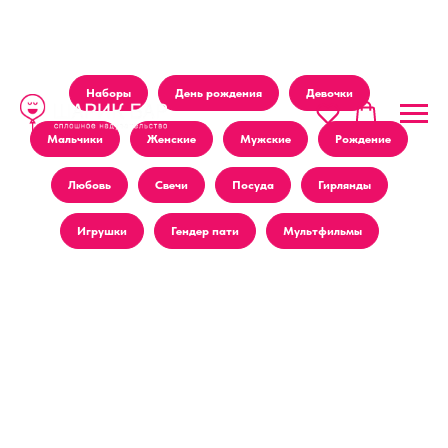
Наборы
День рождения
Девочки
Мальчики
Женские
Мужские
Рождение
Любовь
Свечи
Посуда
Гирлянды
Игрушки
Гендер пати
Мультфильмы