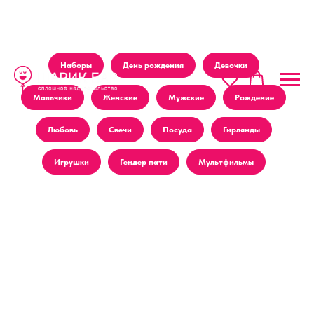
Наборы
День рождения
Девочки
Мальчики
Женские
Мужские
Рождение
Любовь
Свечи
Посуда
Гирлянды
Игрушки
Гендер пати
Мультфильмы