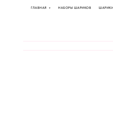
ГЛАВНАЯ
НАБОРЫ ШАРИКОВ
ШАРИК
Шарики и товары для 
ГЛАВНАЯ
НАБОРЫ ШАРИКОВ
ШАРИК