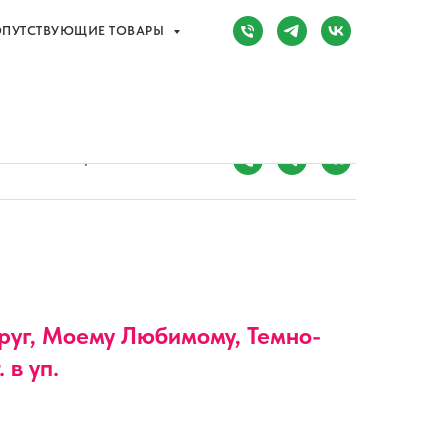
ПУТСТВУЮЩИЕ ТОВАРЫ
Сочи, Адлер,
ул. Мира, д. 14
) 107-81-34
Режим работы:
8:00-20:00
ПУТСТВУЮЩИЕ ТОВАРЫ
Круг, Моему Любимому, Темно-
 в уп.