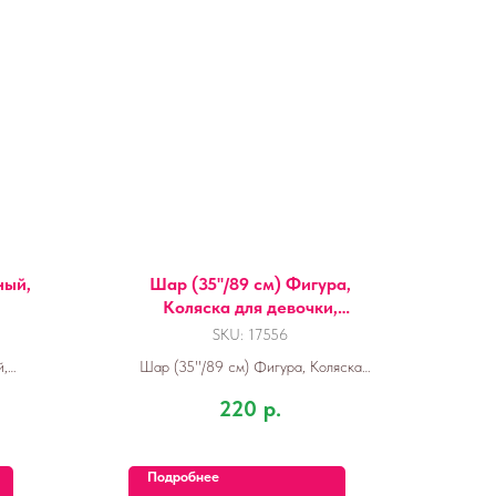
ный,
Шар (35''/89 см) Фигура,
Коляска для девочки,
Розовый, 1 шт.
SKU:
17556
й,
Шар (35''/89 см) Фигура, Коляска
для девочки, Розовый, 1 шт.
220
р.
Подробнее