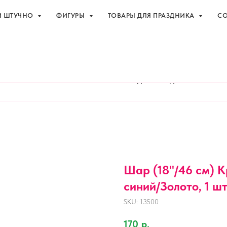
И ШТУЧНО
ФИГУРЫ
ТОВАРЫ ДЛЯ ПРАЗДНИКА
СО
праздника с доставкой в Адлере
+7 (918
И ШТУЧНО
ФИГУРЫ
ТОВАРЫ ДЛЯ ПРАЗДНИКА
СО
Шар (18''/46 см) 
синий/Золото, 1 шт.
SKU:
13500
170
р.