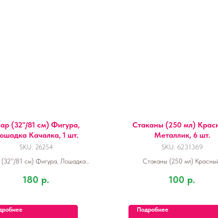
р (32''/81 см) Фигура,
Стаканы (250 мл) Крас
ошадка Качалка, 1 шт.
Металлик, 6 шт.
SKU:
26254
SKU:
6231369
(32''/81 см) Фигура, Лошадка
Стаканы (250 мл) Красны
Качалка, 1 шт.
Металлик, 6 шт.
180
р.
100
р.
дробнее
Подробнее