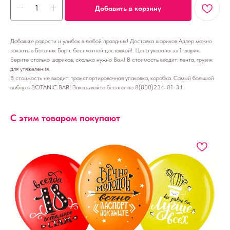
Добавить в корзину
Добавьте радости и улыбок в любой праздник! Доставка шариков Адлер можно
закзать в Ботаник Бар с бесплатной доставкой!. Цена указана за 1 шарик.
Берите столько шариков, сколько нужно Вам! В стоимость входит: лента, грузик
для утяжеления.
В стоимость не входит: транспортировочная упаковка, коробка. Самый большой
выбор в BOTANIC BAR! Заказывайте бесплатно 8(800)234-81-34
С этим товаром покупают