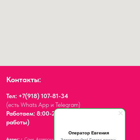
Контакты:
Тел:
+7(918) 107-81-34
(есть Whats App и Telegram)
Работаем: 8:00-20:00 (зимний график
работы)
Оператор Евгения
Адрес:
г. Сочи, Адлерский район,
ул. Мира, д. 14
Здравствуйте! Готова помочь