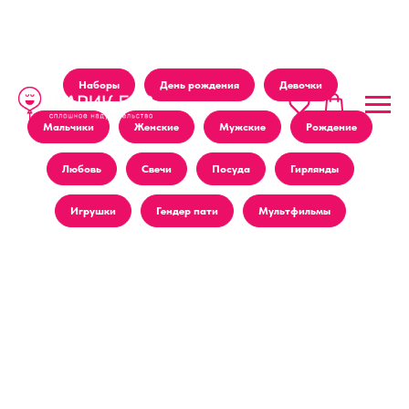
Наборы
День рождения
Девочки
Мальчики
Женские
Мужские
Рождение
Любовь
Свечи
Посуда
Гирлянды
Игрушки
Гендер пати
Мультфильмы