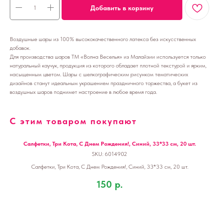
Добавить в корзину
Воздушные шары из 100% высококачественного латекса без искусственных
добавок.
Для производства шаров ТМ «Волна Веселья» из Малайзии используется только
натуральный каучук, продукция из которого обладает плотной текстурой и ярким,
насыщенным цветом. Шары с шелкографическим рисунком тематических
дизайнов станут идеальным украшением праздничного торжества, а букет из
воздушных шаров поднимет настроение в любое время года.
С этим товаром покупают
Салфетки, Три Кота, С Днем Рождения!, Синий, 33*33 см, 20 шт.
SKU:
6014902
Салфетки, Три Кота, С Днем Рождения!, Синий, 33*33 см, 20 шт.
150
р.