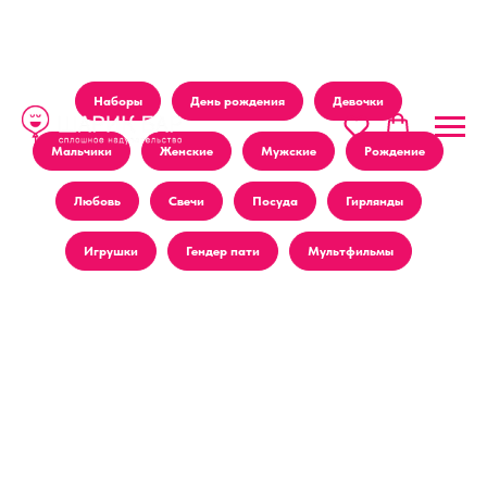
Наборы
День рождения
Девочки
Мальчики
Женские
Мужские
Рождение
Любовь
Свечи
Посуда
Гирлянды
Игрушки
Гендер пати
Мультфильмы