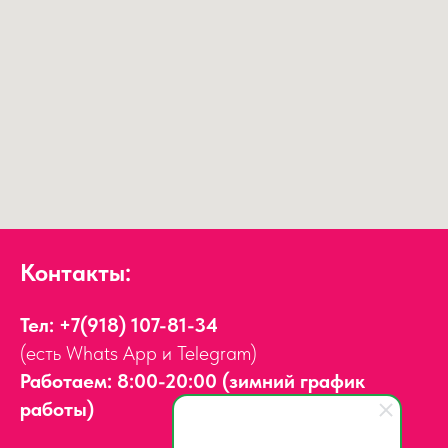
Контакты:
Тел:
+7(918) 107-81-34
(есть Whats App и Telegram)
Работаем: 8:00-20:00 (зимний график
работы)