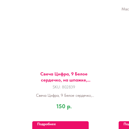
Маск
Свеча Цифра, 9 Белое
сердечко, на шпажке,
Розовый, 4,5 + 4 см, 1 шт. с
SKU:
802839
держат.
Свеча Цифра, 9 Белое сердечко,
Розовый, 4,5 + 4 см, 1 шт. с держат.
150
р.
Подробнее
По