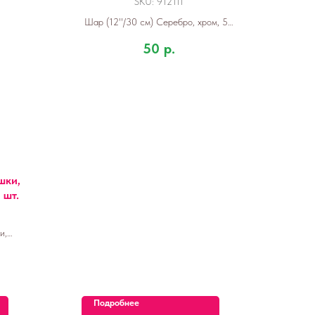
SKU:
912111
Шар (12''/30 см) Серебро, хром, 50
шт.
50
р.
шки,
 шт.
и,
т.
Подробнее