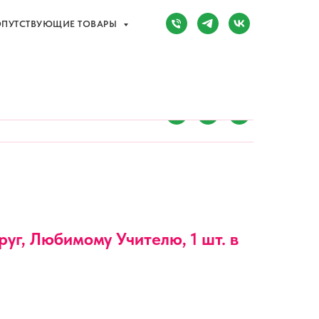
ПУТСТВУЮЩИЕ ТОВАРЫ
Сочи, Адлер,
ул. Мира, д. 14
) 107-81-34
Режим работы:
8:00-20:00
ПУТСТВУЮЩИЕ ТОВАРЫ
руг, Любимому Учителю, 1 шт. в