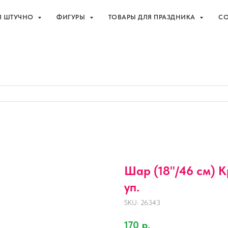
И ШТУЧНО
ФИГУРЫ
ТОВАРЫ ДЛЯ ПРАЗДНИКА
СО
праздника с доставкой в Адлере
+7 (918
И ШТУЧНО
ФИГУРЫ
ТОВАРЫ ДЛЯ ПРАЗДНИКА
СО
Шар (18''/46 см) К
уп.
SKU:
26343
170
р.