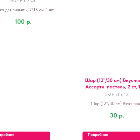
SKU:
6012320
а для пиньяты, 7*18 см, 1 шт.
100
р.
Шар (12''/30 см) Вкусня
Ассорти, пастель, 2 ст, 1
SKU:
711643
Шар (12''/30 см) Вкусняшк
Ассорти, пастель, 2 ст, 1 ш
30
р.
дробнее
Подробнее