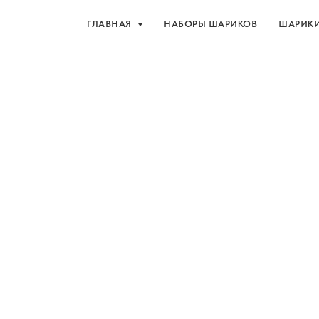
ГЛАВНАЯ
НАБОРЫ ШАРИКОВ
ШАРИК
Шарики и товары для 
ГЛАВНАЯ
НАБОРЫ ШАРИКОВ
ШАРИК