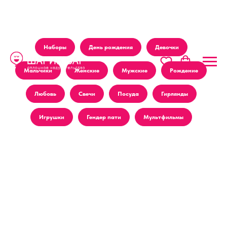
Наборы
День рождения
Девочки
Мальчики
Женские
Мужские
Рождение
Любовь
Свечи
Посуда
Гирлянды
Игрушки
Гендер пати
Мультфильмы