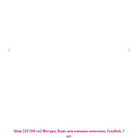
Шар (23''/58 см) Фигура, Боди для малыша мальчика, Голубой, 1
шт.