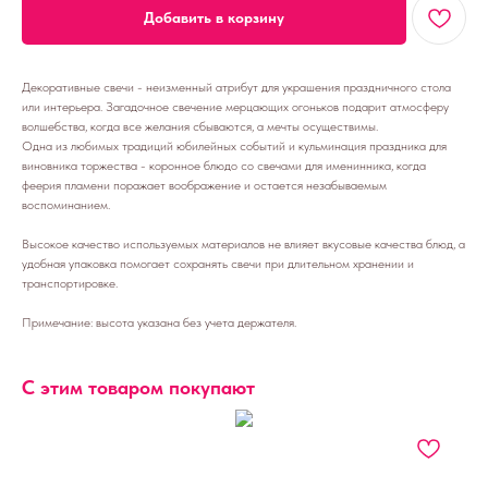
Добавить в корзину
Декоративные свечи - неизменный атрибут для украшения праздничного стола
или интерьера. Загадочное свечение мерцающих огоньков подарит атмосферу
волшебства, когда все желания сбываются, а мечты осуществимы.
Одна из любимых традиций юбилейных событий и кульминация праздника для
виновника торжества - коронное блюдо со свечами для именинника, когда
феерия пламени поражает воображение и остается незабываемым
воспоминанием.
Высокое качество используемых материалов не влияет вкусовые качества блюд, а
удобная упаковка помогает сохранять свечи при длительном хранении и
транспортировке.
Примечание: высота указана без учета держателя.
С этим товаром покупают