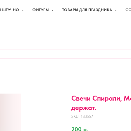
И ШТУЧНО
ФИГУРЫ
ТОВАРЫ ДЛЯ ПРАЗДНИКА
СО
праздника с доставкой в Адлере
+7 (918
И ШТУЧНО
ФИГУРЫ
ТОВАРЫ ДЛЯ ПРАЗДНИКА
СО
Свечи Спирали, Ма
держат.
SKU:
183557
200
р.