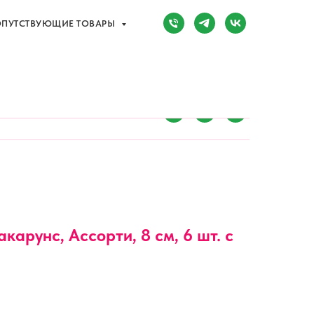
ПУТСТВУЮЩИЕ ТОВАРЫ
Сочи, Адлер,
ул. Мира, д. 14
) 107-81-34
Режим работы:
8:00-20:00
ПУТСТВУЮЩИЕ ТОВАРЫ
карунс, Ассорти, 8 см, 6 шт. с