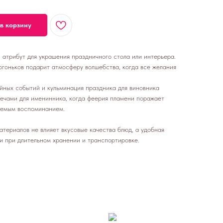
в корзину
 атрибут для украшения праздничного стола или интерьера.
гоньков подарит атмосферу волшебства, когда все желания
ных событий и кульминация праздника для виновника
вечами для именинника, когда феерия пламени поражает
аемым воспоминанием.
териалов не влияет вкусовые качества блюд, а удобная
и при длительном хранении и транспортировке.