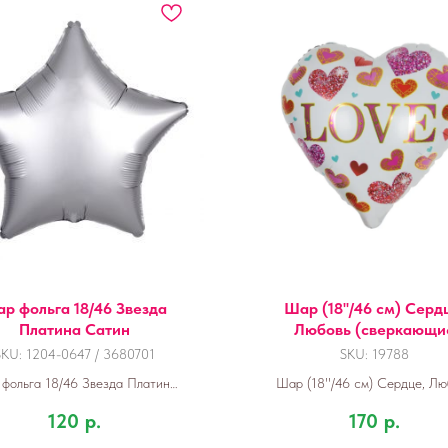
р фольга 18/46 Звезда
Шар (18''/46 см) Серд
Платина Сатин
Любовь (сверкающи
сердца), Белый, 1 шт
SKU:
1204-0647 / 3680701
SKU:
19788
фольга 18/46 Звезда Платина
Шар (18''/46 см) Сердце, Лю
Сатин
(сверкающие сердца), Белый, 
120
р.
170
р.