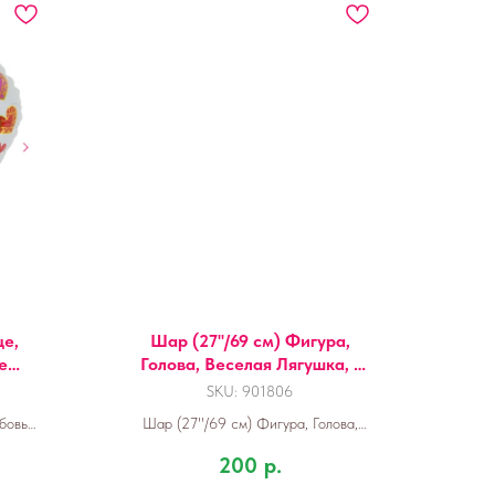
це,
Шар (27''/69 см) Фигура,
е
Голова, Веселая Лягушка, 1
.
шт.
SKU:
901806
бовь
Шар (27''/69 см) Фигура, Голова,
1 шт.
Веселая Лягушка, 1 шт.
200
р.