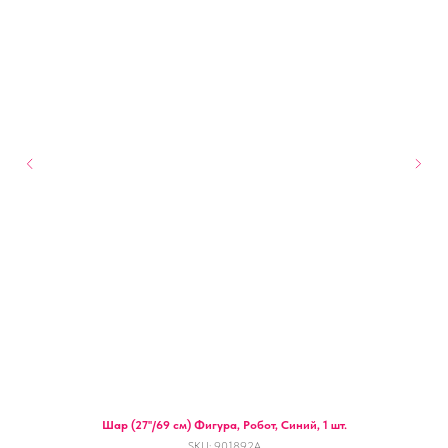
Шар (27''/69 см) Фигура, Робот, Синий, 1 шт.
SKU:
901892A