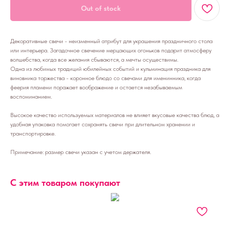
Out of stock
Декоративные свечи - неизменный атрибут для украшения праздничного стола
или интерьера. Загадочное свечение мерцающих огоньков подарит атмосферу
волшебства, когда все желания сбываются, а мечты осуществимы.
Одна из любимых традиций юбилейных событий и кульминация праздника для
виновника торжества - коронное блюдо со свечами для именинника, когда
феерия пламени поражает воображение и остается незабываемым
воспоминанием.
Высокое качество используемых материалов не влияет вкусовые качества блюд, а
удобная упаковка помогает сохранять свечи при длительном хранении и
транспортировке.
Примечание: размер свечи указан с учетом держателя.
С этим товаром покупают