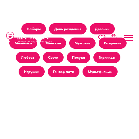
Наборы
День рождения
Девочки
Мальчики
Женские
Мужские
Рождение
Любовь
Свечи
Посуда
Гирлянды
Игрушки
Гендер пати
Мультфильмы