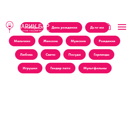
Наборы
День рождения
Девочки
Мальчики
Женские
Мужские
Рождение
Любовь
Свечи
Посуда
Гирлянды
Игрушки
Гендер пати
Мультфильмы