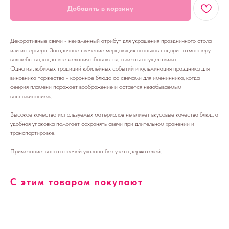
Добавить в корзину
Декоративные свечи - неизменный атрибут для украшения праздничного стола
или интерьера. Загадочное свечение мерцающих огоньков подарит атмосферу
волшебства, когда все желания сбываются, а мечты осуществимы.
Одна из любимых традиций юбилейных событий и кульминация праздника для
виновника торжества - коронное блюдо со свечами для именинника, когда
феерия пламени поражает воображение и остается незабываемым
воспоминанием.
Высокое качество используемых материалов не влияет вкусовые качества блюд, а
удобная упаковка помогает сохранять свечи при длительном хранении и
транспортировке.
Примечание: высота свечей указана без учета держателей.
С этим товаром покупают