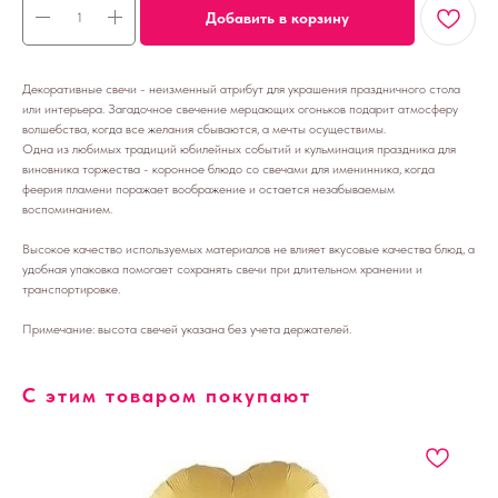
Добавить в корзину
Декоративные свечи - неизменный атрибут для украшения праздничного стола
или интерьера. Загадочное свечение мерцающих огоньков подарит атмосферу
волшебства, когда все желания сбываются, а мечты осуществимы.
Одна из любимых традиций юбилейных событий и кульминация праздника для
виновника торжества - коронное блюдо со свечами для именинника, когда
феерия пламени поражает воображение и остается незабываемым
воспоминанием.
Высокое качество используемых материалов не влияет вкусовые качества блюд, а
удобная упаковка помогает сохранять свечи при длительном хранении и
транспортировке.
Примечание: высота свечей указана без учета держателей.
С этим товаром покупают