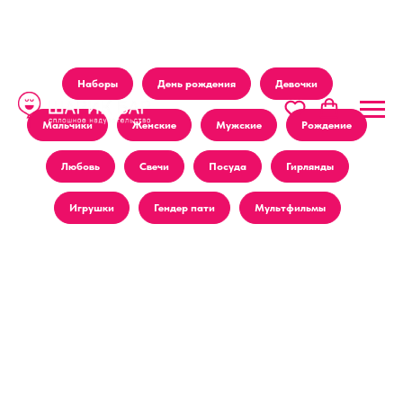
Наборы
День рождения
Девочки
Мальчики
Женские
Мужские
Рождение
Любовь
Свечи
Посуда
Гирлянды
Игрушки
Гендер пати
Мультфильмы