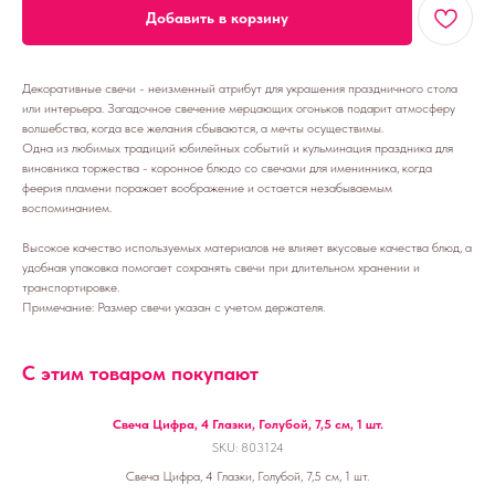
Добавить в корзину
Декоративные свечи - неизменный атрибут для украшения праздничного стола
или интерьера. Загадочное свечение мерцающих огоньков подарит атмосферу
волшебства, когда все желания сбываются, а мечты осуществимы.
Одна из любимых традиций юбилейных событий и кульминация праздника для
виновника торжества - коронное блюдо со свечами для именинника, когда
феерия пламени поражает воображение и остается незабываемым
воспоминанием.
Высокое качество используемых материалов не влияет вкусовые качества блюд, а
удобная упаковка помогает сохранять свечи при длительном хранении и
транспортировке.
Примечание: Размер свечи указан с учетом держателя.
С этим товаром покупают
Свеча Цифра, 4 Глазки, Голубой, 7,5 см, 1 шт.
SKU:
803124
Свеча Цифра, 4 Глазки, Голубой, 7,5 см, 1 шт.