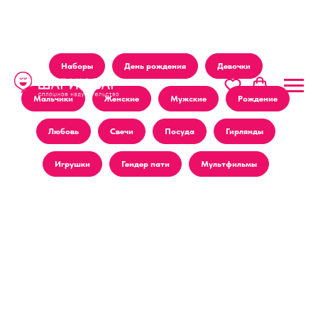
Наборы
День рождения
Девочки
Мальчики
Женские
Мужские
Рождение
Любовь
Свечи
Посуда
Гирлянды
Игрушки
Гендер пати
Мультфильмы