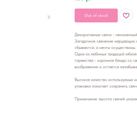
Out of stock
Декоративные свечи - неизменный
Загадочное свечение мерцающих о
сбываются, а мечты осуществимы.
Одна из любимых традиций юбилей
торжества - коронное блюдо со с
воображение и остается незабыв
Высокое качество используемых ма
упаковка помогает сохранять свеч
Примечание: высота свечей указа