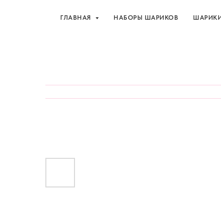
ГЛАВНАЯ
НАБОРЫ ШАРИКОВ
ШАРИК
Шарики и товары для 
ГЛАВНАЯ
НАБОРЫ ШАРИКОВ
ШАРИК