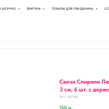
И ШТУЧНО
ФИГУРЫ
ТОВАРЫ ДЛЯ ПРАЗДНИКА
СО
праздника с доставкой в Адлере
+7 (918
И ШТУЧНО
ФИГУРЫ
ТОВАРЫ ДЛЯ ПРАЗДНИКА
СО
Свечи Спирали Люк
3 см, 6 шт. с держа
SKU:
802940
150
р.