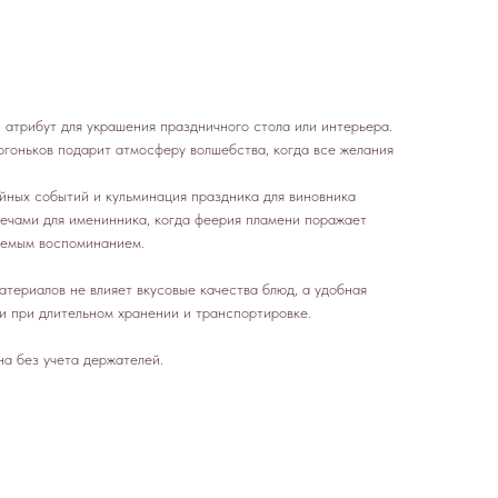
 атрибут для украшения праздничного стола или интерьера.
гоньков подарит атмосферу волшебства, когда все желания
ных событий и кульминация праздника для виновника
вечами для именинника, когда феерия пламени поражает
аемым воспоминанием.
териалов не влияет вкусовые качества блюд, а удобная
и при длительном хранении и транспортировке.
на без учета держателей.