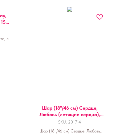
ay,
*150
то, с
ак.
Шар (18''/46 см) Сердце,
Любовь (летящие сердца),
Нежная радуга, Градиент, 1
SKU:
201714
шт.
Шар (18''/46 см) Сердце, Любовь
(летящие сердца), Нежная радуга,