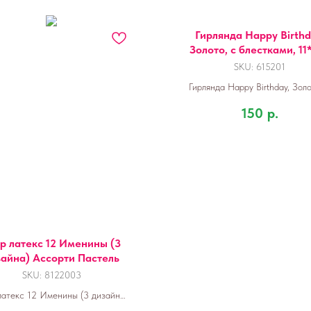
Гирлянда Happy Birthd
Золото, с блестками, 11
см, 1 упак.
SKU:
615201
Гирлянда Happy Birthday, Золо
блестками, 11*150 см, 1 уп
150
р.
 латекс 12 Именины (3
зайна) Ассорти Пастель
SKU:
8122003
атекс 12 Именины (3 дизайна)
Ассорти Пастель