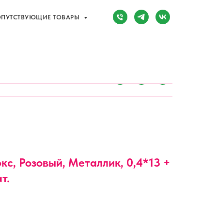
ПУТСТВУЮЩИЕ ТОВАРЫ
Сочи, Адлер,
ул. Мира, д. 14
) 107-81-34
Режим работы:
8:00-20:00
ПУТСТВУЮЩИЕ ТОВАРЫ
с, Розовый, Металлик, 0,4*13 +
т.