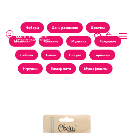
Наборы
День рождения
Девочки
Мальчики
Женские
Мужские
Рождение
Любовь
Свечи
Посуда
Гирлянды
Игрушки
Гендер пати
Мультфильмы