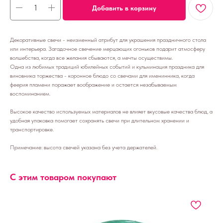
Добавить в корзину
Декоративные свечи - неизменный атрибут для украшения праздничного стола
или интерьера. Загадочное свечение мерцающих огоньков подарит атмосферу
волшебства, когда все желания сбываются, а мечты осуществимы.
Одна из любимых традиций юбилейных событий и кульминация праздника для
виновника торжества - коронное блюдо со свечами для именинника, когда
феерия пламени поражает воображение и остается незабываемым
воспоминанием.
Высокое качество используемых материалов не влияет вкусовые качества блюд, а
удобная упаковка помогает сохранять свечи при длительном хранении и
транспортировке.
Примечание: высота свечей указана без учета держателей.
С этим товаром покупают