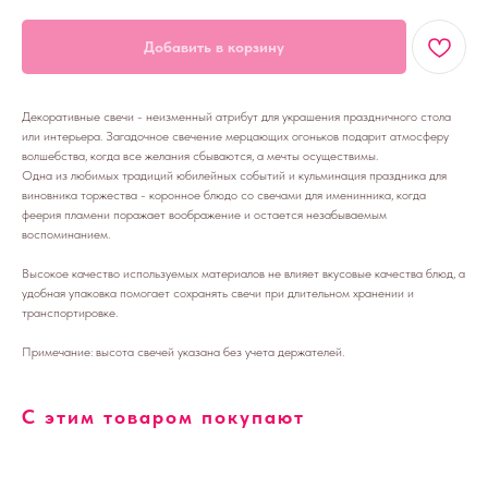
Добавить в корзину
Декоративные свечи - неизменный атрибут для украшения праздничного стола
или интерьера. Загадочное свечение мерцающих огоньков подарит атмосферу
волшебства, когда все желания сбываются, а мечты осуществимы.
Одна из любимых традиций юбилейных событий и кульминация праздника для
виновника торжества - коронное блюдо со свечами для именинника, когда
феерия пламени поражает воображение и остается незабываемым
воспоминанием.
Высокое качество используемых материалов не влияет вкусовые качества блюд, а
удобная упаковка помогает сохранять свечи при длительном хранении и
транспортировке.
Примечание: высота свечей указана без учета держателей.
С этим товаром покупают