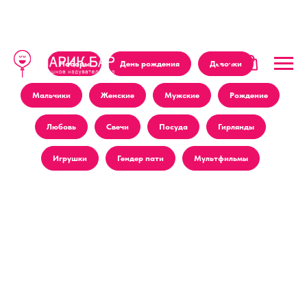
Наборы
День рождения
Девочки
Мальчики
Женские
Мужские
Рождение
Любовь
Свечи
Посуда
Гирлянды
Игрушки
Гендер пати
Мультфильмы