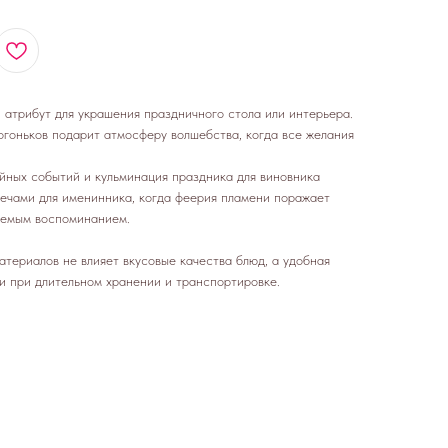
 атрибут для украшения праздничного стола или интерьера.
гоньков подарит атмосферу волшебства, когда все желания
ных событий и кульминация праздника для виновника
вечами для именинника, когда феерия пламени поражает
аемым воспоминанием.
териалов не влияет вкусовые качества блюд, а удобная
и при длительном хранении и транспортировке.