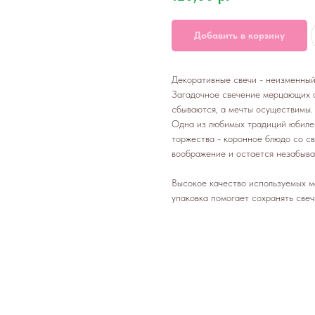
Добавить в корзину
Декоративные свечи - неизменный
Загадочное свечение мерцающих о
сбываются, а мечты осуществимы.
Одна из любимых традиций юбилей
торжества - коронное блюдо со с
воображение и остается незабыв
Высокое качество используемых ма
упаковка помогает сохранять свеч