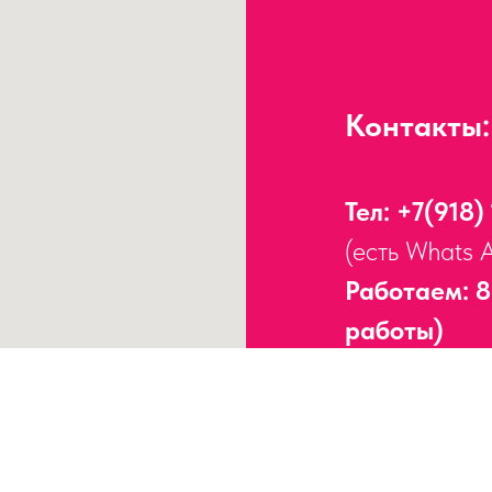
Контакты:
Тел:
+7(918)
(есть Whats 
Работаем: 8
работы)
Адрес:
г. Сочи, 
Работаем без пер
ИНН
23170938755