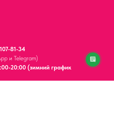
 107-81-34
App и Telegram)
:00-20:00 (зимний график
Адлерский район,
ул. Мира, д. 14
ерывов и выходных.
5