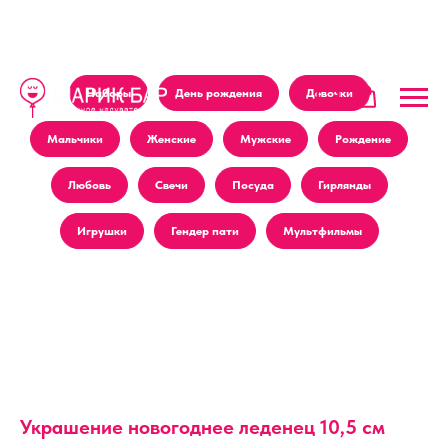
Наборы
День рождения
Девочки
Мальчики
Женские
Мужские
Рождение
Любовь
Свечи
Посуда
Гирлянды
Игрушки
Гендер пати
Мультфильмы
Украшение новогоднее леденец 10,5 см