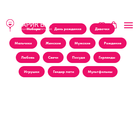
Наборы
День рождения
Девочки
Мальчики
Женские
Мужские
Рождение
Любовь
Свечи
Посуда
Гирлянды
Игрушки
Гендер пати
Мультфильмы