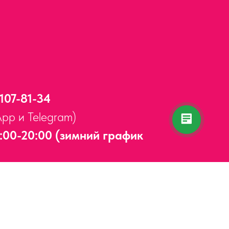
 107-81-34
App и Telegram)
:00-20:00 (зимний график
Адлерский район,
ул. Мира, д. 14
ерывов и выходных.
5