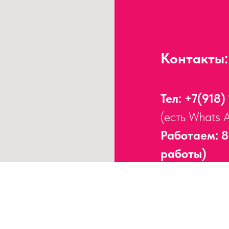
Контакты:
Тел:
+7(918)
(есть Whats 
Работаем: 8
работы)
Адрес:
г. Сочи, 
Работаем без пер
ИНН
23170938755