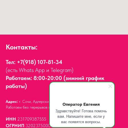
Контакты:
Тел:
+7(918) 107-81-34
(есть Whats App и Telegram)
Работаем: 8:00-20:00 (зимний график
работы)
Адрес:
г. Сочи, Адлерский район,
ул. Мира, д. 14
Оператор Евгения
Работаем без перерывов и выходных.
Здравствуйте! Готова помочь
вам. Напишите мне, если у
ИНН
231709387555
вас появятся вопросы.
ОГРНИП
320237500061539