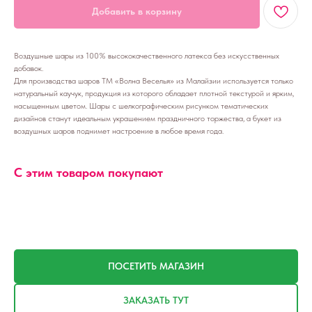
Добавить в корзину
Воздушные шары из 100% высококачественного латекса без искусственных
добавок.
Для производства шаров ТМ «Волна Веселья» из Малайзии используется только
натуральный каучук, продукция из которого обладает плотной текстурой и ярким,
насыщенным цветом. Шары с шелкографическим рисунком тематических
дизайнов станут идеальным украшением праздничного торжества, а букет из
воздушных шаров поднимет настроение в любое время года.
С этим товаром покупают
ПОСЕТИТЬ МАГАЗИН
ЗАКАЗАТЬ ТУТ