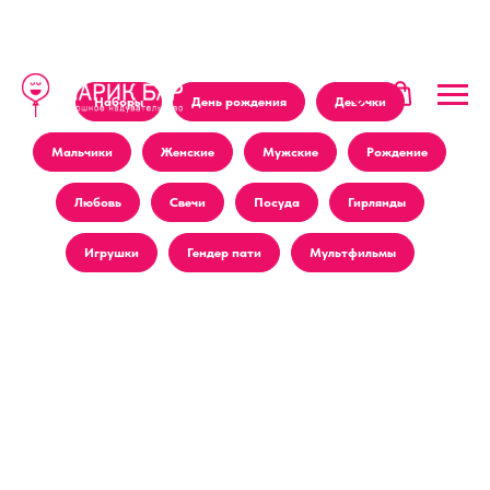
Наборы
День рождения
Девочки
Мальчики
Женские
Мужские
Рождение
Любовь
Свечи
Посуда
Гирлянды
Игрушки
Гендер пати
Мультфильмы