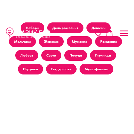
Наборы
День рождения
Девочки
Мальчики
Женские
Мужские
Рождение
Любовь
Свечи
Посуда
Гирлянды
Игрушки
Гендер пати
Мультфильмы