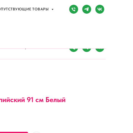
ПУТСТВУЮЩИЕ ТОВАРЫ
Сочи, Адлер,
ул. Мира, д. 14
) 107-81-34
Режим работы:
8:00-20:00
ПУТСТВУЮЩИЕ ТОВАРЫ
ийский 91 см Белый