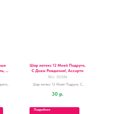
мые
Шар латекс 12 Моей Подруге,
ль, 2
С Днем Рождения!, Ассорти
SKU:
355586
рята,
Шар латекс 12 Моей Подруге, С
т.
Днем Рождения!, Ассорти
30
р.
Подробнее