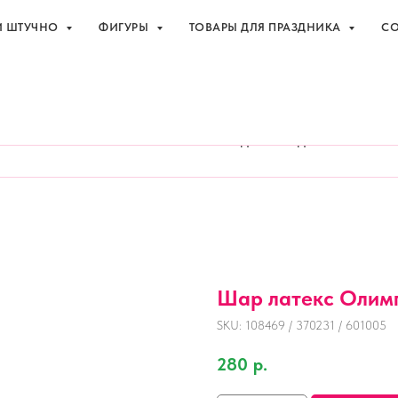
И ШТУЧНО
ФИГУРЫ
ТОВАРЫ ДЛЯ ПРАЗДНИКА
СО
праздника с доставкой в Адлере
+7 (918
И ШТУЧНО
ФИГУРЫ
ТОВАРЫ ДЛЯ ПРАЗДНИКА
СО
Шар латекс Олимп
SKU:
108469 / 370231 / 601005
280
р.