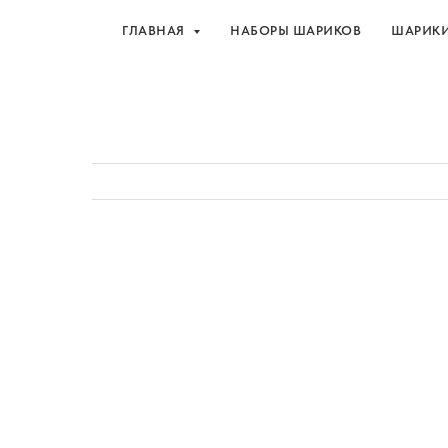
ГЛАВНАЯ
НАБОРЫ ШАРИКОВ
ШАРИК
Шарики и товары для 
ГЛАВНАЯ
НАБОРЫ ШАРИКОВ
ШАРИК