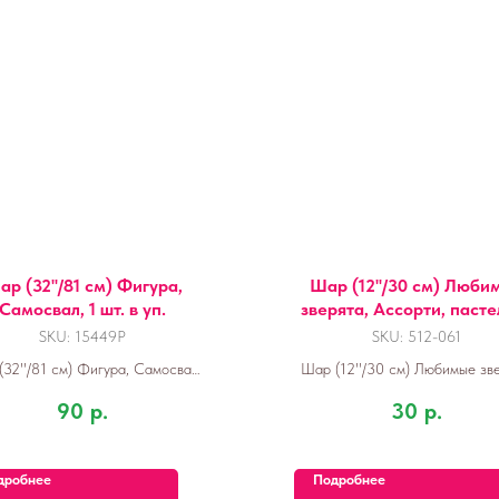
р (32''/81 см) Фигура,
Шар (12''/30 см) Люби
Самосвал, 1 шт. в уп.
зверята, Ассорти, пасте
ст, 1 шт.
SKU:
15449P
SKU:
512-061
32''/81 см) Фигура, Самосвал,
Шар (12''/30 см) Любимые зве
1 шт. в уп.
Ассорти, пастель, 2 ст, 1 ш
90
р.
30
р.
дробнее
Подробнее