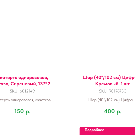
катерть одноразовая,
Шар (40''/102 см) Цифра
хэв, Сиреневый, 137*274
Кремовый, 1 шт.
см, 1 шт.
SKU:
6012149
SKU:
901767SC
терть одноразовая, Мастхэв,
Шар (40''/102 см) Цифра, 
реневый, 137*274 см, 1 шт.
Кремовый, 1 шт.
150
р.
400
р.
Подробнее