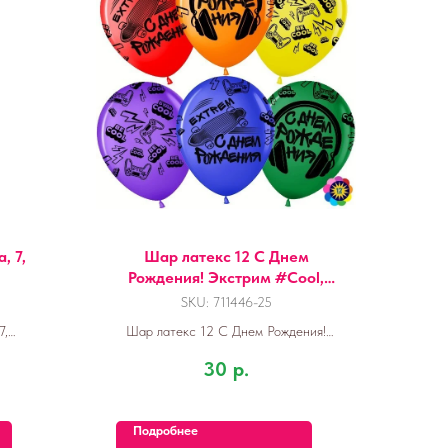
, 7,
Шар латекс 12 С Днем
Рождения! Экстрим #Cool,
Ассорти
SKU:
711446-25
7,
Шар латекс 12 С Днем Рождения!
Экстрим #Cool, Ассорти
30
р.
Подробнее