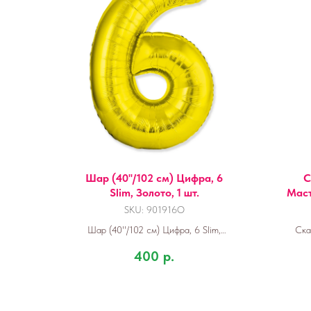
Шар (40''/102 см) Цифра, 6
С
Slim, Золото, 1 шт.
Маст
SKU:
901916O
Шар (40''/102 см) Цифра, 6 Slim,
Ска
Золото, 1 шт.
Си
400
р.