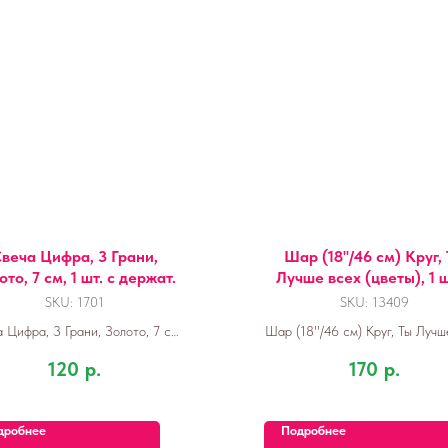
веча Цифра, 3 Грани,
Шар (18''/46 см) Круг,
ото, 7 см, 1 шт. с держат.
Лучше всех (цветы), 1 ш
уп.
SKU:
1701
SKU:
13409
 Цифра, 3 Грани, Золото, 7 см,
Шар (18''/46 см) Круг, Ты Лучш
1 шт.
(цветы), 1 шт. в упак.
120
р.
170
р.
дробнее
Подробнее