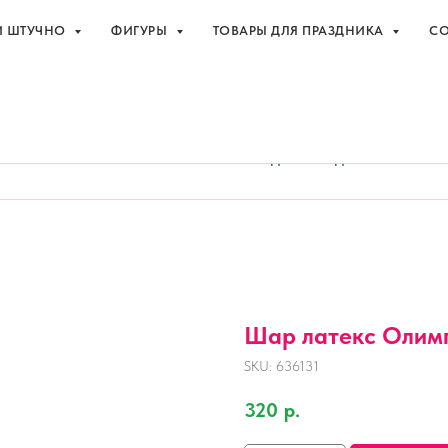
И ШТУЧНО
ФИГУРЫ
ТОВАРЫ ДЛЯ ПРАЗДНИКА
СО
праздника с доставкой в Адлере
+7 (918
И ШТУЧНО
ФИГУРЫ
ТОВАРЫ ДЛЯ ПРАЗДНИКА
СО
Шар латекс Олимп
SKU:
636131
320
р.