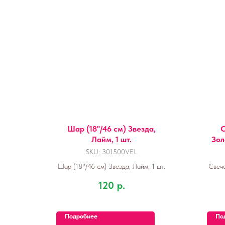
Шар (18''/46 см) Звезда,
С
Лайм, 1 шт.
Зол
SKU:
301500VEL
Шар (18''/46 см) Звезда, Лайм, 1 шт.
Свеча
120
р.
Подробнее
По