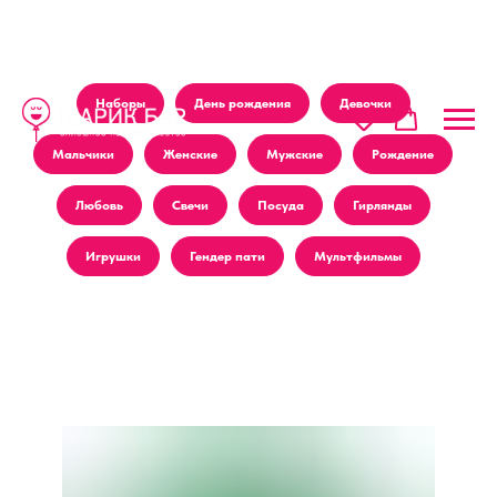
Наборы
День рождения
Девочки
Мальчики
Женские
Мужские
Рождение
Любовь
Свечи
Посуда
Гирлянды
Игрушки
Гендер пати
Мультфильмы