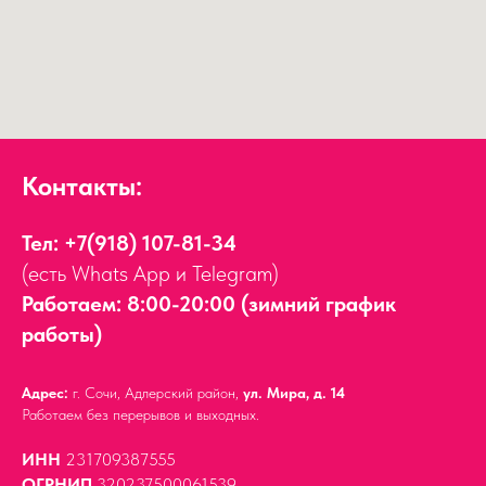
Контакты:
Тел:
+7(918) 107-81-34
(есть Whats App и Telegram)
Работаем: 8:00-20:00 (зимний график
работы)
Адрес:
г. Сочи, Адлерский район,
ул. Мира, д. 14
Работаем без перерывов и выходных.
ИНН
231709387555
ОГРНИП
320237500061539