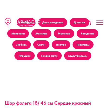
Наборы
День рождения
Девочки
Мальчики
Женские
Мужские
Рождение
Любовь
Свечи
Посуда
Гирлянды
Игрушки
Гендер пати
Мультфильмы
Шар фольга 18/ 46 см Сердце красный