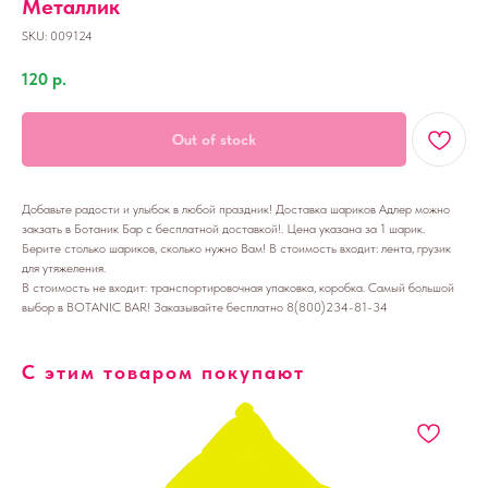
Металлик
SKU:
009124
120
р.
Out of stock
Добавьте радости и улыбок в любой праздник! Доставка шариков Адлер можно
закзать в Ботаник Бар с бесплатной доставкой!. Цена указана за 1 шарик.
Берите столько шариков, сколько нужно Вам! В стоимость входит: лента, грузик
для утяжеления.
В стоимость не входит: транспортировочная упаковка, коробка. Самый большой
выбор в BOTANIC BAR! Заказывайте бесплатно 8(800)234-81-34
С этим товаром покупают