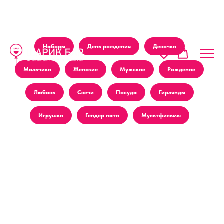
Наборы
День рождения
Девочки
Мальчики
Женские
Мужские
Рождение
Любовь
Свечи
Посуда
Гирлянды
Игрушки
Гендер пати
Мультфильмы