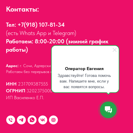
Контакты:
Тел:
+7(918) 107-81-34
(есть Whats App и Telegram)
Работаем: 8:00-20:00 (зимний график
работы)
Адрес:
г. Сочи, Адлерский район,
ул. Мира, д. 14
Оператор Евгения
Работаем без перерывов и выходных.
Здравствуйте! Готова помочь
вам. Напишите мне, если у
ИНН
231709387555
вас появятся вопросы.
ОГРНИП
320237500061539
ИП Василенко Е.П.