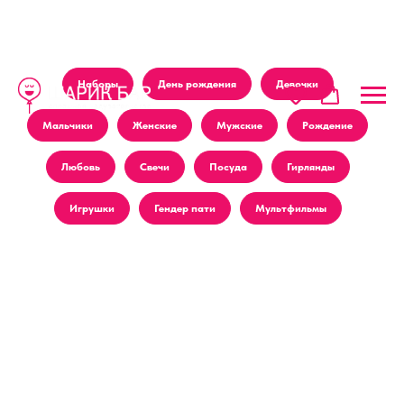
Наборы
День рождения
Девочки
Мальчики
Женские
Мужские
Рождение
Любовь
Свечи
Посуда
Гирлянды
Игрушки
Гендер пати
Мультфильмы