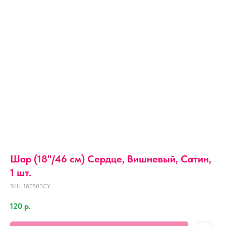
Шар (18''/46 см) Сердце, Вишневый, Сатин,
1 шт.
SKU:
180S03CY
120
р.