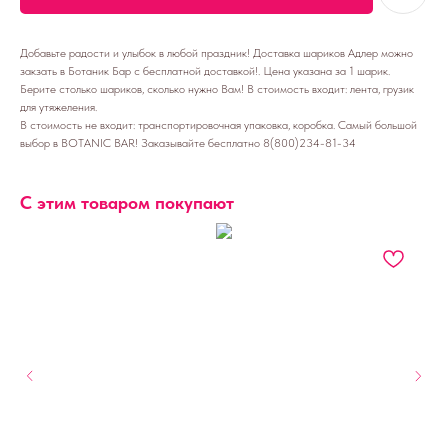
Добавьте радости и улыбок в любой праздник! Доставка шариков Адлер можно
закзать в Ботаник Бар с бесплатной доставкой!. Цена указана за 1 шарик.
Берите столько шариков, сколько нужно Вам! В стоимость входит: лента, грузик
для утяжеления.
В стоимость не входит: транспортировочная упаковка, коробка. Самый большой
выбор в BOTANIC BAR! Заказывайте бесплатно 8(800)234-81-34
С этим товаром покупают