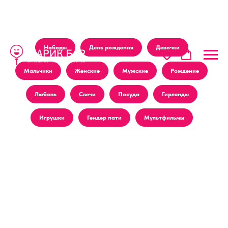
Наборы
День рождения
Девочки
Мальчики
Женские
Мужские
Рождение
Любовь
Свечи
Посуда
Гирлянды
Игрушки
Гендер пати
Мультфильмы