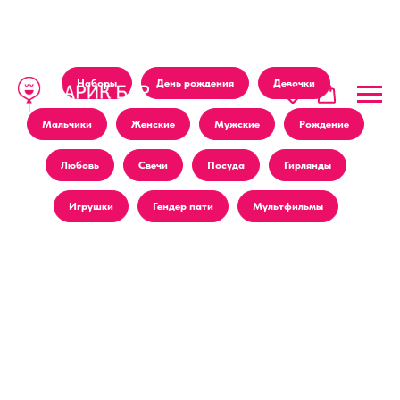
Наборы
День рождения
Девочки
Мальчики
Женские
Мужские
Рождение
Любовь
Свечи
Посуда
Гирлянды
Игрушки
Гендер пати
Мультфильмы