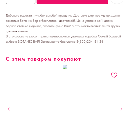
Добавьте радости и улыбок в любой праздник! Доставка шариков Адлер можно
закзать в Ботаник Бар с бесплатной доставкой!. Цена указана за 1 шарик.
Берите столько шариков, сколько нужно Вам! В стоимость входит: лента, грузик
для утяжеления.
В стоимость не входит: транспортировочная упаковка, коробка. Самый большой
выбор в BOTANIC BAR! Заказывайте бесплатно 8(800)234-81-34
С этим товаром покупают