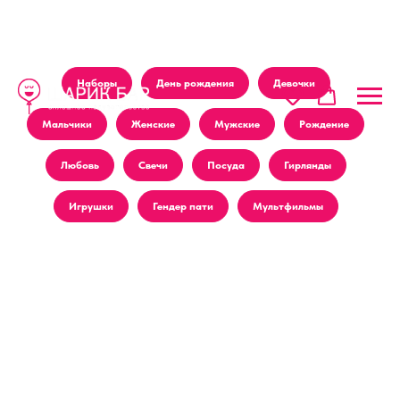
Наборы
День рождения
Девочки
Мальчики
Женские
Мужские
Рождение
Любовь
Свечи
Посуда
Гирлянды
Игрушки
Гендер пати
Мультфильмы