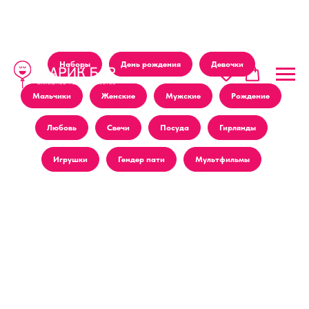
Наборы
День рождения
Девочки
Мальчики
Женские
Мужские
Рождение
Любовь
Свечи
Посуда
Гирлянды
Игрушки
Гендер пати
Мультфильмы