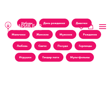
Наборы
День рождения
Девочки
Мальчики
Женские
Мужские
Рождение
Любовь
Свечи
Посуда
Гирлянды
Игрушки
Гендер пати
Мультфильмы