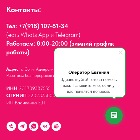
Контакты:
Тел:
+7(918) 107-81-34
(есть Whats App и Telegram)
Работаем: 8:00-20:00 (зимний график
работы)
Адрес:
г. Сочи, Адлерский район,
ул. Мира, д. 14
Оператор Евгения
Работаем без перерывов и выходных.
Здравствуйте! Готова помочь
вам. Напишите мне, если у
ИНН
231709387555
вас появятся вопросы.
ОГРНИП
320237500061539
ИП Василенко Е.П.