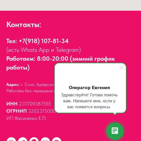
Контакты:
Тел:
+7(918) 107-81-34
(есть Whats App и Telegram)
Работаем: 8:00-20:00 (зимний график
работы)
Адрес:
г. Сочи, Адлерский район,
ул. Мира, д. 14
Оператор Евгения
Работаем без перерывов и выходных.
Здравствуйте! Готова помочь
вам. Напишите мне, если у
ИНН
231709387555
вас появятся вопросы.
ОГРНИП
320237500061539
ИП Василенко Е.П.