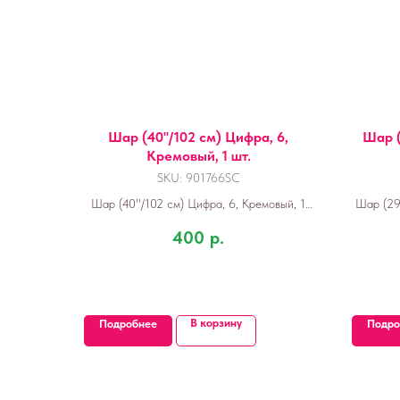
Шар (40''/102 см) Цифра, 6,
Шар (
Кремовый, 1 шт.
SKU:
901766SC
Шар (40''/102 см) Цифра, 6, Кремовый, 1
Шар (29'
шт.
400
р.
В корзину
Подробнее
Подро