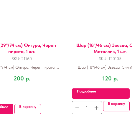
29''/74 см) Фигура, Череп
Шар (18''/46 см) Звезда, 
пирата, 1 шт.
Металлик, 1 шт.
SKU:
21760
SKU:
120105
'/74 см) Фигура, Череп пирата, 1
Шар (18''/46 см) Звезда, Синий
шт.
200
р.
120
р.
Подробнее
В корзину
В корзину
бнее