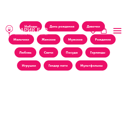
Наборы
День рождения
Девочки
Мальчики
Женские
Мужские
Рождение
Любовь
Свечи
Посуда
Гирлянды
Игрушки
Гендер пати
Мультфильмы