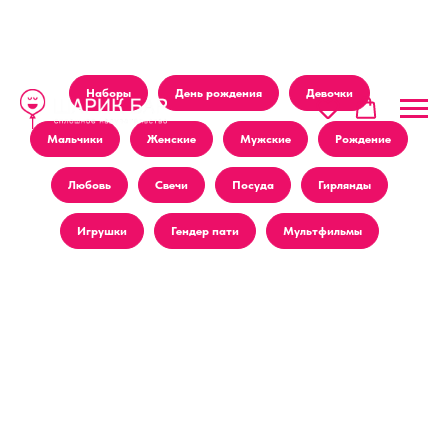
Наборы
День рождения
Девочки
Мальчики
Женские
Мужские
Рождение
Любовь
Свечи
Посуда
Гирлянды
Игрушки
Гендер пати
Мультфильмы