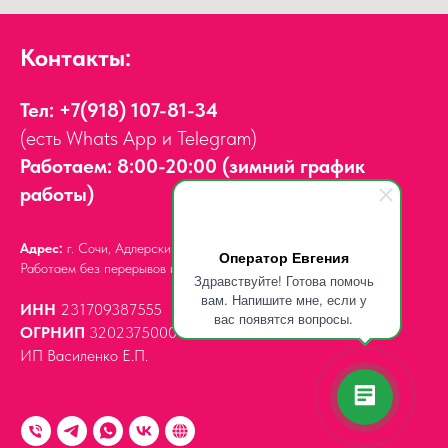
Контакты:
Тел:
+7(918) 107-81-34
(есть Whats App и Telegram)
Работаем: 8:00-20:00 (зимний график
работы)
Адрес:
г. Сочи, Адлерский район,
ул. Мира, д. 14
Оператор Евгения
Работаем без перерывов и выходных.
Здравствуйте! Готова помочь
вам. Напишите мне, если у
ИНН
231709387555
вас появятся вопросы.
ОГРНИП
320237500061539
ИП Василенко Е.П.